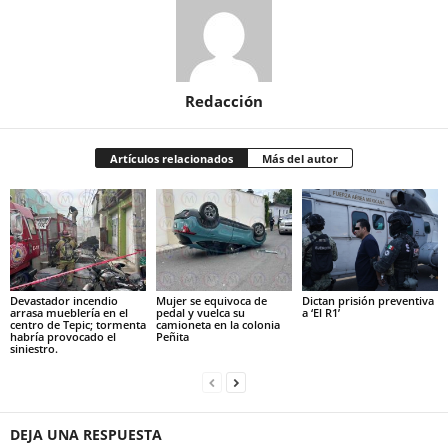
Redacción
Artículos relacionados
Más del autor
Devastador incendio
Mujer se equivoca de
Dictan prisión preventiva
arrasa mueblería en el
pedal y vuelca su
a ‘El R1’
centro de Tepic; tormenta
camioneta en la colonia
habría provocado el
Peñita
siniestro.
DEJA UNA RESPUESTA