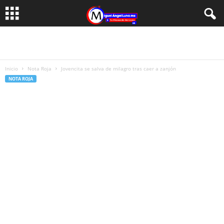
Inicio
Nota Roja
Jovencita se salva de milagro tras caer a zanjón
NOTA ROJA