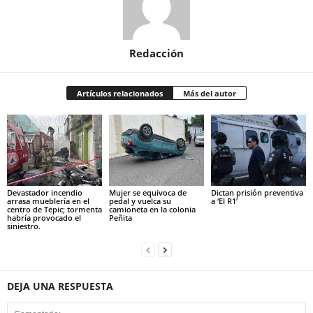
Redacción
Artículos relacionados
Más del autor
Devastador incendio
Mujer se equivoca de
Dictan prisión preventiva
arrasa mueblería en el
pedal y vuelca su
a ‘El R1’
centro de Tepic; tormenta
camioneta en la colonia
habría provocado el
Peñita
siniestro.
DEJA UNA RESPUESTA