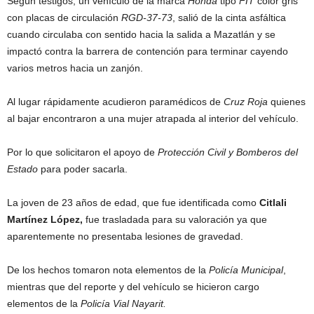
Según testigos, un vehículo de la marca
Honda
tipo
FIT
color gris
con placas de circulación
RGD-37-73
, salió de la cinta asfáltica
cuando circulaba con sentido hacia la salida a Mazatlán y se
impactó contra la barrera de contención para terminar cayendo
varios metros hacia un zanjón.
Al lugar rápidamente acudieron p
aramédicos de
Cruz Roja
quienes
al bajar encontraron a una mujer atrapada al interior del vehículo.
Por lo que solicitaron el apoyo de
Protección Civil y Bomberos del
Estado
para poder sacarla.
La joven de 23 años de edad, que fue identificada como
Citlali
Martínez López,
fue trasladada para su valoración ya que
aparentemente no presentaba lesiones de gravedad.
De los hechos tomaron nota elementos de la
Policía Municipal
,
mientras que del reporte y del vehículo se hicieron cargo
elementos de la
Policía Vial Nayarit.