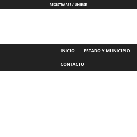
REGISTRARSE / UNIRSE
N
INICIO
ESTADO Y MUNICIPIO
o
t
CONTACTO
i
c
i
a
s
d
e
N
a
y
a
r