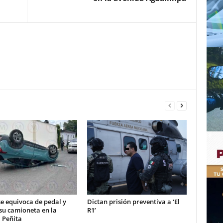
e equivoca de pedal y
Dictan prisión preventiva a ‘El
su camioneta en la
R1’
 Peñita