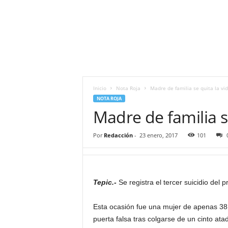
i
t
|
M
i
g
u
e
Inicio
Nota Roja
Madre de familia se quita la vi
l
NOTA ROJA
Á
Madre de familia s
n
g
Por
Redacción
-
23 enero, 2017
101
e
l
L
u
n
Tepic.-
Se registra el tercer suicidio del 
a
Esta ocasión fue una mujer de apenas 38 a
puerta falsa tras colgarse de un cinto atad