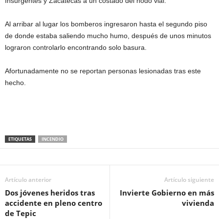
Insurgentes y Zacatecas a un costado del nodo vial.
Al arribar al lugar los bomberos ingresaron hasta el segundo piso
de donde estaba saliendo mucho humo, después de unos minutos
lograron controlarlo encontrando solo basura.
Afortunadamente no se reportan personas lesionadas tras este
hecho.
ETIQUETAS
INCENDIO
Artículo anterior
Artículo siguiente
Dos jóvenes heridos tras
Invierte Gobierno en más
accidente en pleno centro
vivienda
de Tepic