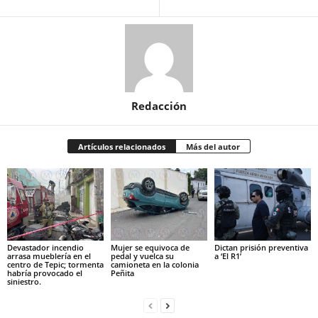
Redacción
Artículos relacionados
Más del autor
Devastador incendio
Mujer se equivoca de
Dictan prisión preventiva
arrasa mueblería en el
pedal y vuelca su
a ‘El R1’
centro de Tepic; tormenta
camioneta en la colonia
habría provocado el
Peñita
siniestro.