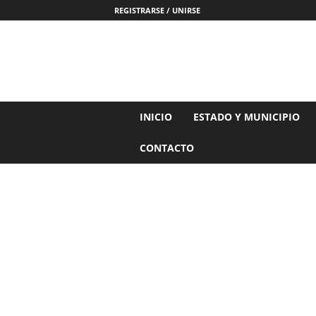
REGISTRARSE / UNIRSE
N
INICIO
ESTADO Y MUNICIPIO
o
t
CONTACTO
i
c
i
a
s
d
e
N
a
y
a
r