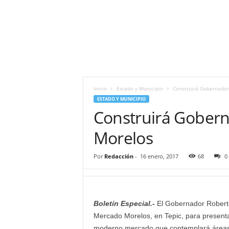
i
t
|
M
i
g
u
e
Inicio
Estado y Municipio
Construirá Gobernado
l
ESTADO Y MUNICIPIO
Á
Construirá Gober
n
g
Morelos
e
l
Por
Redacción
-
16 enero, 2017
68
0
L
u
n
a
Boletín Especial.-
El Gobernador Roberto
Mercado Morelos, en Tepic, para presenta
moderno mercado que contemplará áreas 