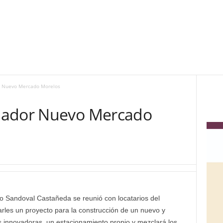
r Nuevo Mercado Morelos
nador Nuevo Mercado
 Sandoval Castañeda se reunió con locatarios del
rles un proyecto para la construcción de un nuevo y
innovadoras, un estacionamiento propio y mezclará los