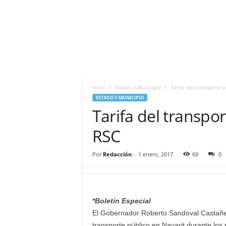
i
t
|
M
i
g
u
e
Inicio
Estado y Municipio
Tarifa del transporte 
l
ESTADO Y MUNICIPIO
Á
Tarifa del transpo
n
g
RSC
e
l
Por
Redacción
-
1 enero, 2017
69
0
L
u
n
a
*Boletín Especial
El Gobernador Roberto Sandoval Castañeda
transporte público en Nayarit durante los