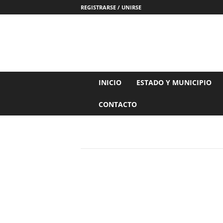
REGISTRARSE / UNIRSE
N
INICIO
ESTADO Y MUNICIPIO
o
t
CONTACTO
i
c
i
a
s
d
e
N
a
y
a
r