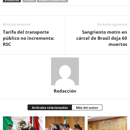
ETIQUETAS
ICATEN
ROBERTO SANDOVAL
Artículo anterior
Artículo siguiente
Tarifa del transporte
Sangriento motín en
público no incrementa:
cárcel de Brasil deja 60
RSC
muertos
Redacción
Artículos relacionados
Más del autor