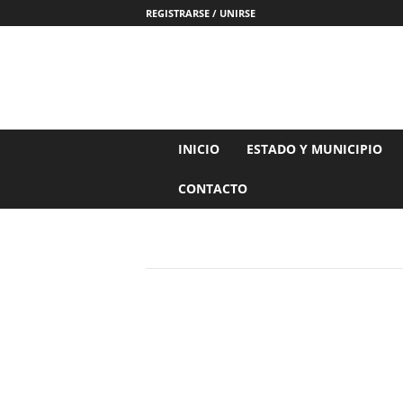
REGISTRARSE / UNIRSE
N
INICIO
ESTADO Y MUNICIPIO
o
t
CONTACTO
i
c
i
a
s
d
e
N
a
y
a
r