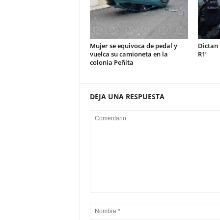
Mujer se equivoca de pedal y
Dictan 
vuelca su camioneta en la
R1’
colonia Peñita
DEJA UNA RESPUESTA