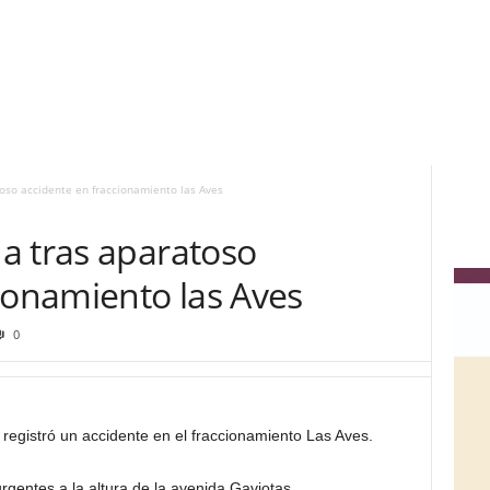
oso accidente en fraccionamiento las Aves
a tras aparatoso
ionamiento las Aves
0
egistró un accidente en el fraccionamiento Las Aves.
rgentes a la altura de la avenida Gaviotas.