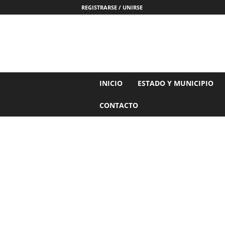
REGISTRARSE / UNIRSE
N
INICIO
ESTADO Y MUNICIPIO
o
t
CONTACTO
i
c
i
a
s
d
e
N
a
y
a
r