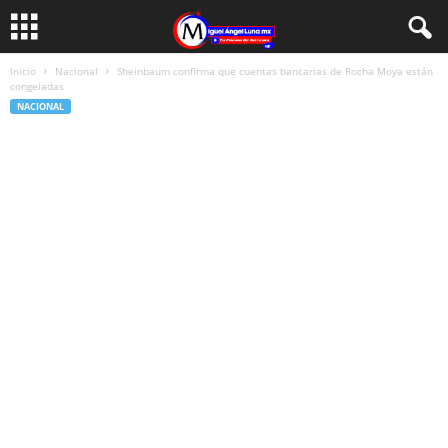
Inicio
Nacional
Sheinbaum confirma que cuentas bancarias de Rocha Moya están
congeladas
NACIONAL