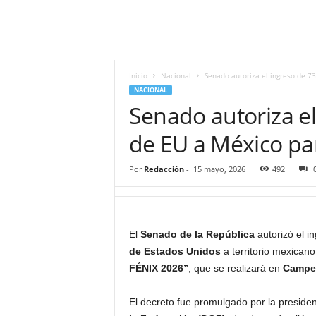
i
t
|
M
i
Inicio
Nacional
Senado autoriza el ingreso de 73
g
NACIONAL
u
Senado autoriza el
e
l
de EU a México par
Á
n
Por
Redacción
-
15 mayo, 2026
492
g
e
l
L
El
Senado de la República
autorizó el 
u
de Estados Unidos
a territorio mexicano
n
a
FÉNIX 2026”
, que se realizará en
Campe
El decreto fue promulgado por la preside