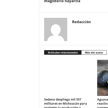
magisterio nayarita
Redacción
Artículos relacionados
Más del autor
Sedena despliega mil 557
Aguaca
militares en Michoacán para
reactiv
proteger la producción y
suspens