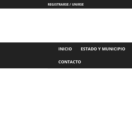
REGISTRARSE / UNIRSE
N
INICIO
ESTADO Y MUNICIPIO
o
t
CONTACTO
i
c
i
a
s
d
e
N
a
y
a
r