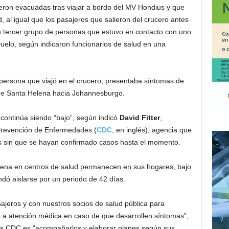
ueron evacuadas tras viajar a bordo del MV Hondius y que
, al igual que los pasajeros que salieron del crucero antes
un tercer grupo de personas que estuvo en contacto con uno
vuelo, según indicaron funcionarios de salud en una
persona que viajó en el crucero, presentaba síntomas de
 de Santa Helena hacia Johannesburgo.
 continúa siendo “bajo”, según indicó
David Fitter
,
 Prevención de Enfermedades (
CDC
, en inglés), agencia que
aís sin que se hayan confirmado casos hasta el momento.
ena en centros de salud permanecen en sus hogares, bajo
dó aislarse por un periodo de 42 días.
ajeros y con nuestros socios de salud pública para
o a atención médica en caso de que desarrollen síntomas”,
 los CDC es “acompañarlos y elaborar planes según sus