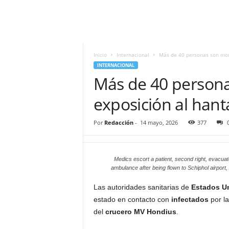
i
t
|
M
i
Inicio
Internacional
Más de 40 personas son mon
g
INTERNACIONAL
u
Más de 40 person
e
l
exposición al hant
Á
n
Por
Redacción
-
14 mayo, 2026
377
g
e
l
Medics escort a patient, second right, evacuat
L
ambulance after being flown to Schiphol airpo
u
n
Las autoridades sanitarias de
Estados Un
a
estado en contacto con
infectados
por la
del
crucero MV Hondius
.