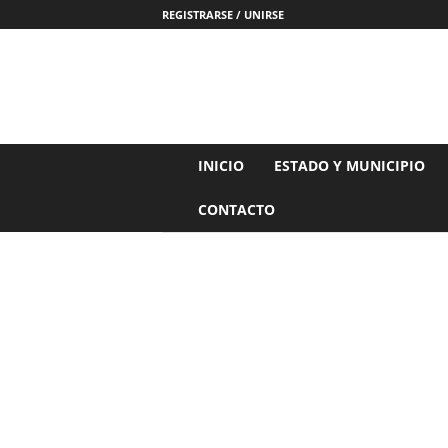
REGISTRARSE / UNIRSE
N
INICIO
ESTADO Y MUNICIPIO
o
t
CONTACTO
i
c
i
a
s
d
e
N
a
y
a
r