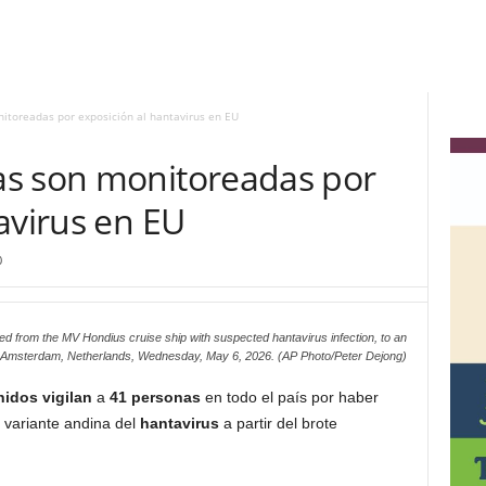
itoreadas por exposición al hantavirus en EU
as son monitoreadas por
avirus en EU
0
ed from the MV Hondius cruise ship with suspected hantavirus infection, to an
rt, Amsterdam, Netherlands, Wednesday, May 6, 2026. (AP Photo/Peter Dejong)
idos vigilan
a
41 personas
en todo el país por haber
 variante andina del
hantavirus
a partir del brote