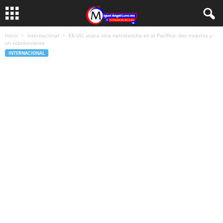
Inicio
Internacional
EE.UU. ataca otra narcolancha en el Pacífico: dos muertos y
un sobreviviente
INTERNACIONAL