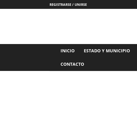
REGISTRARSE / UNIRSE
N
INICIO
ESTADO Y MUNICIPIO
o
t
CONTACTO
i
c
i
a
s
d
e
N
a
y
a
r