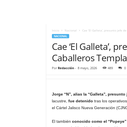
i
t
|
M
i
Inicio
Nacional
Cae ‘El Galleta’, presunto jefe d
g
NACIONAL
u
Cae ‘El Galleta’, p
e
l
Caballeros Templa
Á
n
Por
Redacción
-
8 mayo, 2026
489
0
g
e
l
L
Jorge “N”, alias la “Galleta”, presunt
u
lacustre,
fue detenido
tras los operativos
n
a
el Cártel Jalisco Nueva Generación (CJN
El también
conocido como el “Popeye” 