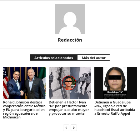
Redacción
Artículos relacionados
Más del autor
Ronald Johnson destaca
Detienen a Héctor Iván
Detienen a Guadalupe
cooperación entre México
“N” por presuntamente
«N», ligada a red de
y EU para la seguridad en
empujar a adulto mayor
huachicol fiscal atribuida
región aguacatera de
y provocar su muerte
a Ernesto Ruffo Appel
Michoacán