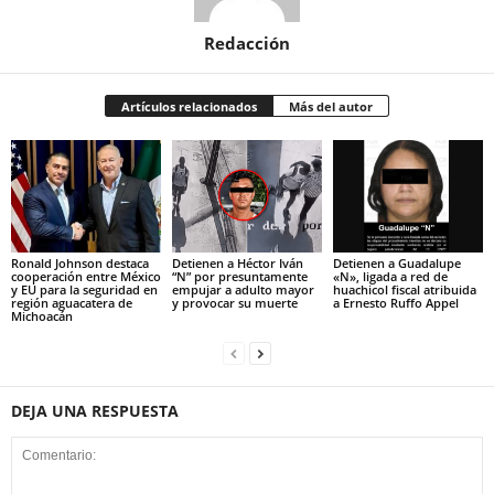
Redacción
Artículos relacionados
Más del autor
Ronald Johnson destaca
Detienen a Héctor Iván
Detienen a Guadalupe
cooperación entre México
“N” por presuntamente
«N», ligada a red de
y EU para la seguridad en
empujar a adulto mayor
huachicol fiscal atribuida
región aguacatera de
y provocar su muerte
a Ernesto Ruffo Appel
Michoacán
DEJA UNA RESPUESTA