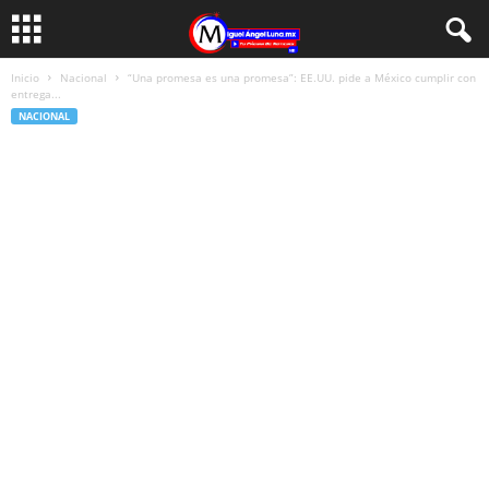
Inicio
Nacional
“Una promesa es una promesa”: EE.UU. pide a México cumplir con
entrega...
NACIONAL