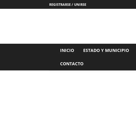
REGISTRARSE / UNIRSE
N
INICIO
ESTADO Y MUNICIPIO
o
t
CONTACTO
i
c
i
a
s
d
e
N
a
y
a
r