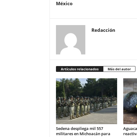
México
Redacción
Artículos relacionados
Más del autor
Sedena despliega mil 557
Aguaca
militares en Michoacán para
reactiv