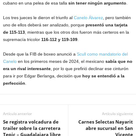
cubano en una pelea de esa talla
sin tener ningún argumento
.
Los tres jueces le dieron el triunfo al
Canelo Álvarez
, pero también
uno de ellos deberá ser analizado, porque
presentó una tarjeta
de 115-113
, mientras que los otros dos fueron más certeros en la
supremacía tricolor
116-112 y 119-109
.
Desde que la FIB de boxeo anunció a
Scull como mandatorio del
Canelo
en los primeros meses de 2024, el mexicano
sabía que no
era un rival interesante
, por lo que prefirió declinar ese cinturón
para ir por Edgar Berlanga, decisión que
hoy se entendió a la
perfección
.
Artículo anterior
Artículo siguiente
Se registra volcadura de
Carnes Selectas Nayarit
trailer sobre la carretera
abre sucursal en San
Tepic – Guadalajara libre
Vicente