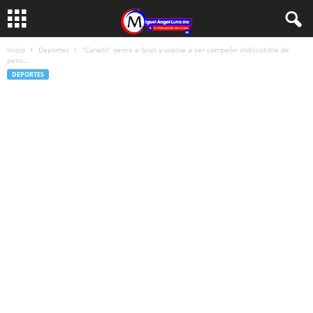
Inicio
Deportes
“Canelo” vence a Scull y vuelve a ser campeón indiscutible de
peso...
DEPORTES