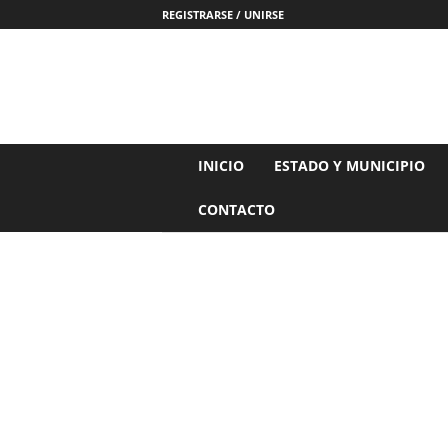
REGISTRARSE / UNIRSE
N
INICIO
ESTADO Y MUNICIPIO
o
t
CONTACTO
i
c
i
a
s
d
e
N
a
y
a
r