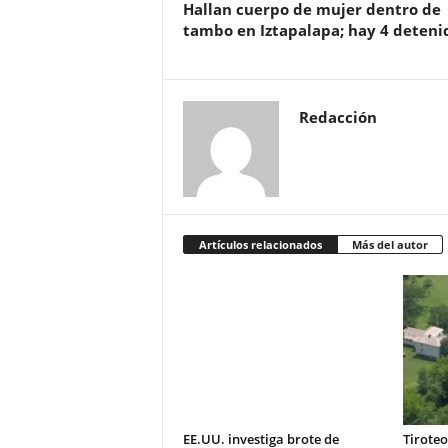
Hallan cuerpo de mujer dentro de
tambo en Iztapalapa; hay 4 deteni
Redacción
Artículos relacionados
Más del autor
EE.UU. investiga brote de
Tiroteo