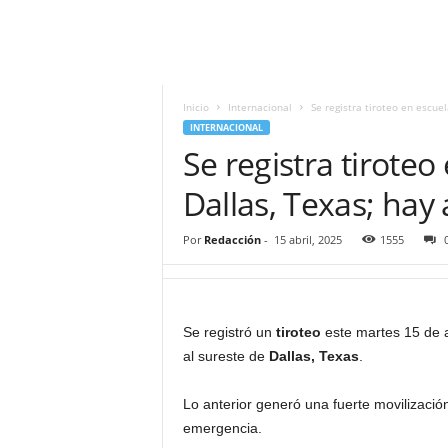
i
t
|
M
i
Inicio
Internacional
Se registra tiroteo en escue
g
INTERNACIONAL
u
Se registra tirote
e
l
Dallas, Texas; hay
Á
n
Por
Redacción
-
15 abril, 2025
1555
g
e
l
L
Se registró un
tiroteo
este martes 15 de a
u
al sureste de
Dallas, Texas
.
n
a
Lo anterior generó una fuerte movilización
emergencia.