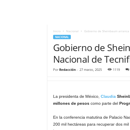
i
t
|
M
i
Inicio
Nacional
Gobierno de Sheinbaum arranca e
g
NACIONAL
u
Gobierno de Shein
e
l
Nacional de Tecnif
Á
n
Por
Redacción
-
27 marzo, 2025
1119
g
e
l
L
La presidenta de México,
Claudia
Shein
u
millones de pesos
como parte del
Progr
n
a
En la conferencia matutina de Palacio Na
200 mil hectáreas para recuperar dos mil