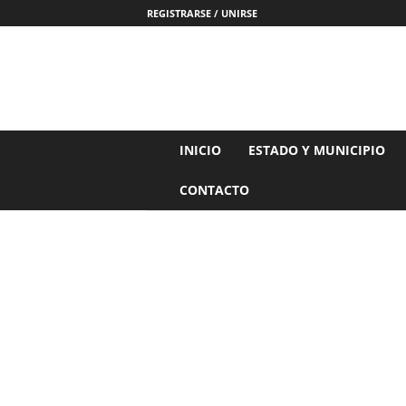
REGISTRARSE / UNIRSE
N
INICIO
ESTADO Y MUNICIPIO
o
t
CONTACTO
i
c
i
a
s
d
e
N
a
y
a
r