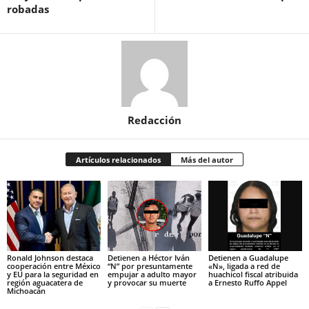
robadas
Redacción
Artículos relacionados
Más del autor
Ronald Johnson destaca
Detienen a Héctor Iván
Detienen a Guadalupe
cooperación entre México
“N” por presuntamente
«N», ligada a red de
y EU para la seguridad en
empujar a adulto mayor
huachicol fiscal atribuida
región aguacatera de
y provocar su muerte
a Ernesto Ruffo Appel
Michoacán