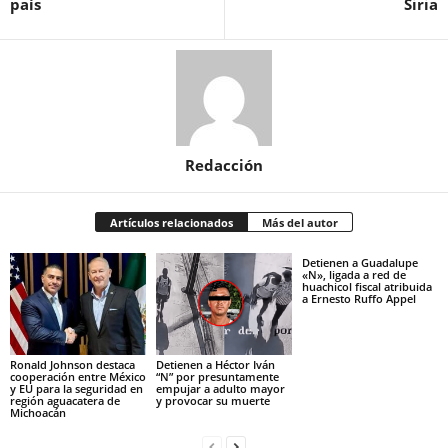
país
Siria
Redacción
Artículos relacionados
Más del autor
Detienen a Guadalupe
«N», ligada a red de
huachicol fiscal atribuida
a Ernesto Ruffo Appel
Ronald Johnson destaca
Detienen a Héctor Iván
cooperación entre México
“N” por presuntamente
y EU para la seguridad en
empujar a adulto mayor
región aguacatera de
y provocar su muerte
Michoacán