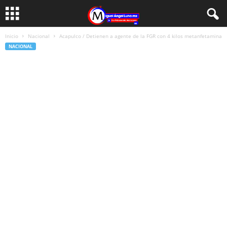
Inicio
Nacional
Acapulco / Detienen a agente de la FGR con 4 kilos metanfetamina
NACIONAL