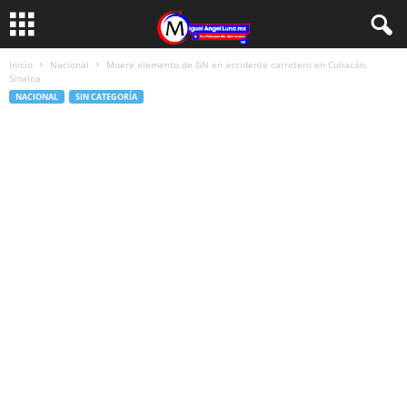
Inicio
Nacional
Muere elemento de GN en accidente carretero en Culiacán,
Sinaloa
NACIONAL
SIN CATEGORÍA