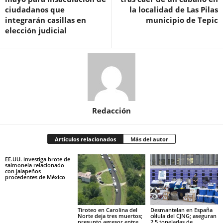
ciudadanos que
la localidad de Las Pilas
integrarán casillas en
municipio de Tepic
elección judicial
Redacción
Artículos relacionados
Más del autor
EE.UU. investiga brote de
salmonela relacionado
con jalapeños
procedentes de México
Tiroteo en Carolina del
Desmantelan en España
Norte deja tres muertos;
célula del CJNG; aseguran
presunto agresor entre
2.5 toneladas de