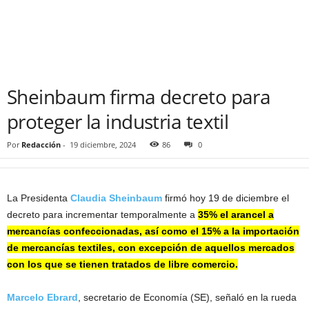
Sheinbaum firma decreto para
proteger la industria textil
Por
Redacción
-
19 diciembre, 2024
86
0
La Presidenta
Claudia Sheinbaum
firmó hoy 19 de diciembre el
decreto para incrementar temporalmente a
35% el arancel a
mercancías confeccionadas, así como el 15% a la importación
de mercancías textiles, con excepción de aquellos mercados
con los que se tienen tratados de libre comercio.
Marcelo Ebrard
, secretario de Economía (SE), señaló en la rueda