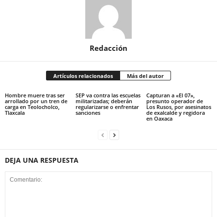
Redacción
Artículos relacionados
Más del autor
Hombre muere tras ser
SEP va contra las escuelas
Capturan a «El 07»,
arrollado por un tren de
militarizadas; deberán
presunto operador de
carga en Teolocholco,
regularizarse o enfrentar
Los Rusos, por asesinatos
Tlaxcala
sanciones
de exalcalde y regidora
en Oaxaca
DEJA UNA RESPUESTA