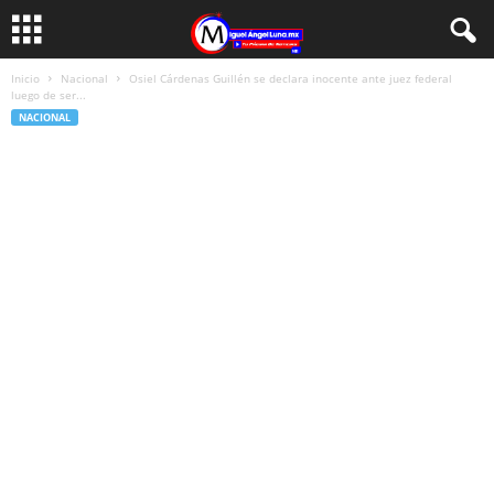
Inicio
Nacional
Osiel Cárdenas Guillén se declara inocente ante juez federal
luego de ser...
NACIONAL