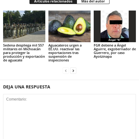
Artículos relacionados
Más del autor
Sedena despliega mil 557
Aguacateros urgen a
FGR detiene a Ángel
militares en Michoacán
EE.UU. reactivar las
Aguirre, exgobernador de
para proteger la
exportaciones tras
Guerrero, por caso
producción y exportación
suspensión de
Ayotzinapa
de aguacate
inspecciones
DEJA UNA RESPUESTA