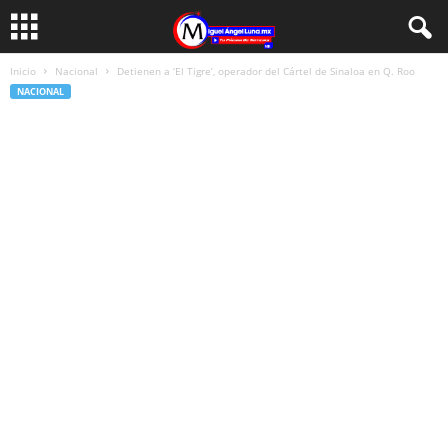
Inicio
Nacional
Detienen a ‘El Tigre’, operador del Cártel de Sinaloa en Q. Roo
NACIONAL