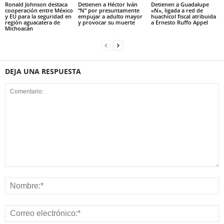
Ronald Johnson destaca
Detienen a Héctor Iván
Detienen a Guadalupe
cooperación entre México
“N” por presuntamente
«N», ligada a red de
y EU para la seguridad en
empujar a adulto mayor
huachicol fiscal atribuida
región aguacatera de
y provocar su muerte
a Ernesto Ruffo Appel
Michoacán
DEJA UNA RESPUESTA