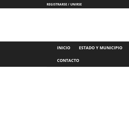
REGISTRARSE / UNIRSE
N
INICIO
ESTADO Y MUNICIPIO
o
t
CONTACTO
i
c
i
a
s
d
e
N
a
y
a
r