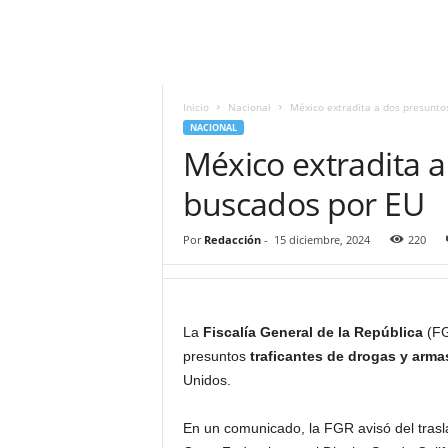
i
t
|
M
i
Inicio
Nacional
México extradita a dos presunto
g
NACIONAL
u
México extradita a
e
l
buscados por EU
Á
n
Por
Redacción
-
15 diciembre, 2024
220
g
e
l
L
La
Fiscalía General de la República
(FG
u
presuntos
traficantes de drogas y arma
n
a
Unidos.
En un comunicado, la FGR avisó del tras