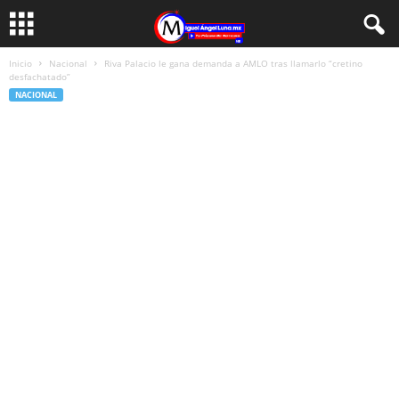
Inicio
Nacional
Riva Palacio le gana demanda a AMLO tras llamarlo “cretino
desfachatado”
NACIONAL