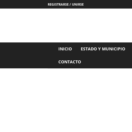
REGISTRARSE / UNIRSE
N
INICIO
ESTADO Y MUNICIPIO
o
t
CONTACTO
i
c
i
a
s
d
e
N
a
y
a
r