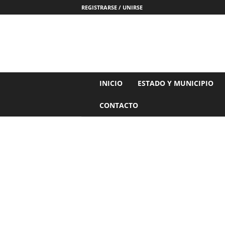
REGISTRARSE / UNIRSE
N
INICIO
ESTADO Y MUNICIPIO
o
t
CONTACTO
i
c
i
a
s
d
e
N
a
y
a
r