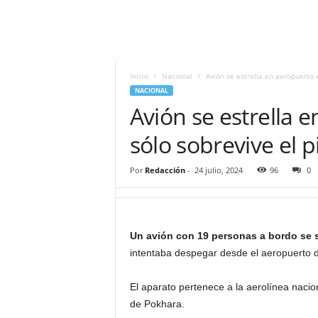
i
t
|
M
i
Inicio
Nacional
Avión se estrella en aeropuerto e
g
NACIONAL
u
Avión se estrella 
e
l
sólo sobrevive el p
Á
n
Por
Redacción
-
24 julio, 2024
96
0
g
e
l
L
Un avión con 19 personas a bordo se sal
u
intentaba despegar desde el aeropuerto de
n
a
El aparato pertenece a la aerolínea naciona
de Pokhara.