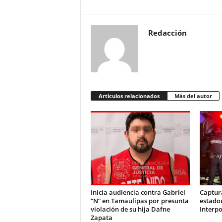
Redacción
Artículos relacionados
Más del autor
Inicia audiencia contra Gabriel
Captur
“N” en Tamaulipas por presunta
estado
violación de su hija Dafne
Interpo
Zapata