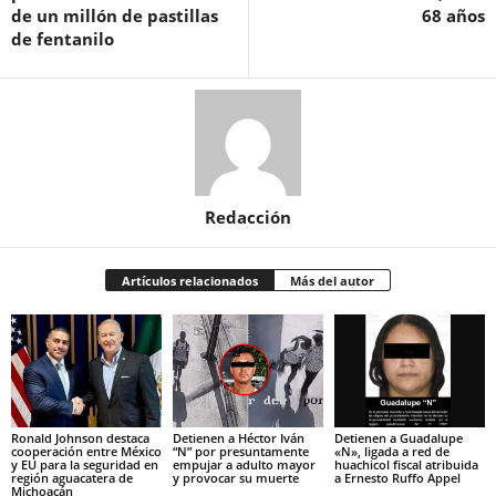
de un millón de pastillas
68 años
de fentanilo
Redacción
Artículos relacionados
Más del autor
Ronald Johnson destaca
Detienen a Héctor Iván
Detienen a Guadalupe
cooperación entre México
“N” por presuntamente
«N», ligada a red de
y EU para la seguridad en
empujar a adulto mayor
huachicol fiscal atribuida
región aguacatera de
y provocar su muerte
a Ernesto Ruffo Appel
Michoacán