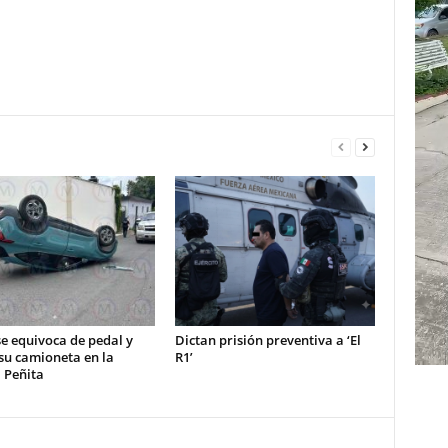
e equivoca de pedal y
Dictan prisión preventiva a ‘El
su camioneta en la
R1’
 Peñita