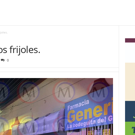
joles.
 frijoles.
0