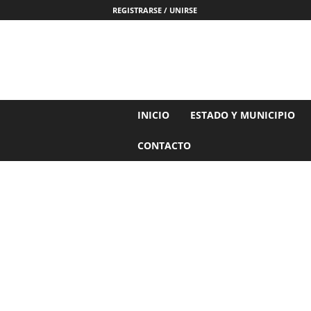
REGISTRARSE / UNIRSE
N
INICIO
ESTADO Y MUNICIPIO
o
t
CONTACTO
i
c
i
a
s
d
e
N
a
y
a
r