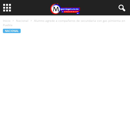
Inicio
Nacional
Alumno agrede a compañeros de secundaria con gas pimienta en
Puebla
NACIONAL