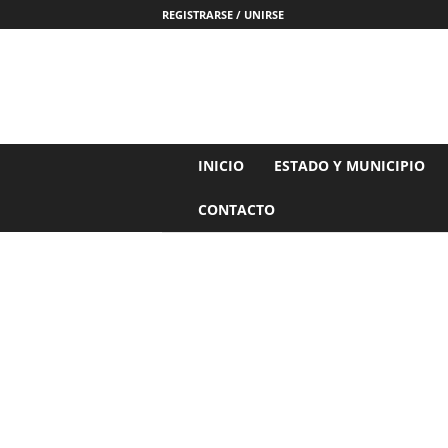
REGISTRARSE / UNIRSE
N
INICIO
ESTADO Y MUNICIPIO
o
t
CONTACTO
i
c
i
a
s
d
e
N
a
y
a
r