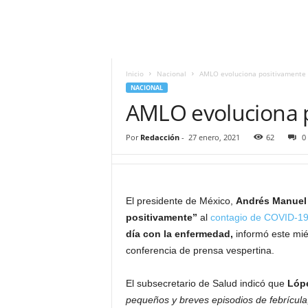
i
t
|
M
i
Inicio
Nacional
AMLO evoluciona positivamente
g
NACIONAL
u
AMLO evoluciona 
e
l
Por
Redacción
-
27 enero, 2021
62
0
Á
n
g
e
El presidente de México,
Andrés Manuel
l
L
positivamente”
al
contagio de COVID-1
u
día con la enfermedad,
informó este miér
n
conferencia de prensa vespertina.
a
El subsecretario de Salud indicó que
Lóp
pequeños y breves episodios de febrícula