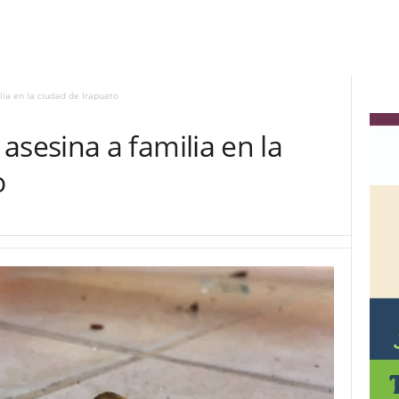
a en la ciudad de Irapuato
esina a familia en la
o