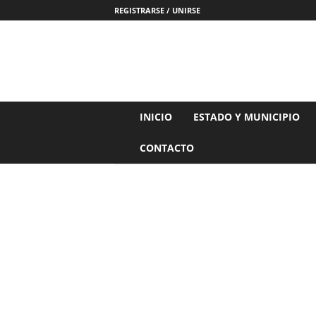
REGISTRARSE / UNIRSE
N
INICIO
ESTADO Y MUNICIPIO
o
t
CONTACTO
i
c
i
a
s
d
e
N
a
y
a
r