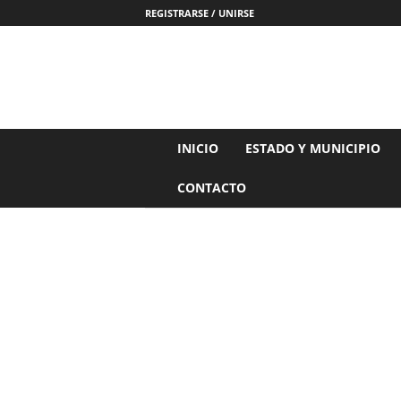
REGISTRARSE / UNIRSE
N
INICIO
ESTADO Y MUNICIPIO
o
t
CONTACTO
i
c
i
a
s
d
e
N
a
y
a
r