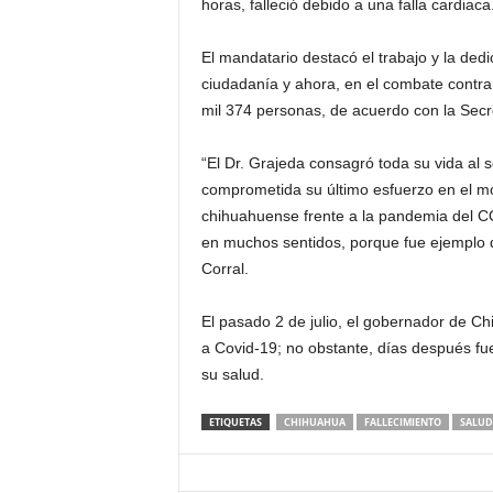
horas, falleció debido a una falla cardiaca
El mandatario destacó el trabajo y la dedi
ciudadanía y ahora, en el combate contra
mil 374 personas, de acuerdo con la Secre
“El Dr. Grajeda consagró toda su vida al 
comprometida su último esfuerzo en el m
chihuahuense frente a la pandemia del C
en muchos sentidos, porque fue ejemplo de
Corral.
El pasado 2 de julio, el gobernador de C
a Covid-19; no obstante, días después fu
su salud.
ETIQUETAS
CHIHUAHUA
FALLECIMIENTO
SALUD