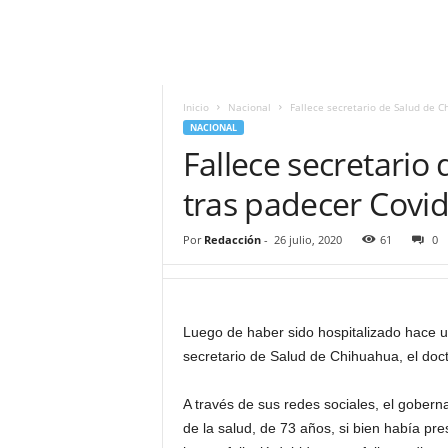
i
t
|
M
i
Inicio
Nacional
Fallece secretario de Salud de C
g
NACIONAL
u
Fallece secretario
e
l
tras padecer Covi
Á
n
Por
Redacción
-
26 julio, 2020
61
0
g
e
l
L
Luego de haber sido hospitalizado hace un
u
secretario de Salud de Chihuahua, el doc
n
a
A través de sus redes sociales, el goberna
de la salud, de 73 años, si bien había pr