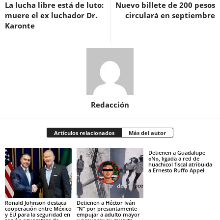
La lucha libre está de luto:
Nuevo billete de 200 pesos
muere el ex luchador Dr.
circulará en septiembre
Karonte
Redacción
Artículos relacionados
Más del autor
Detienen a Guadalupe
«N», ligada a red de
huachicol fiscal atribuida
a Ernesto Ruffo Appel
Ronald Johnson destaca
Detienen a Héctor Iván
cooperación entre México
“N” por presuntamente
y EU para la seguridad en
empujar a adulto mayor