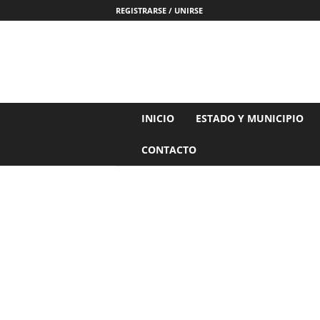
REGISTRARSE / UNIRSE
N
INICIO
ESTADO Y MUNICIPIO
o
t
CONTACTO
i
c
i
a
s
d
e
N
a
y
a
r