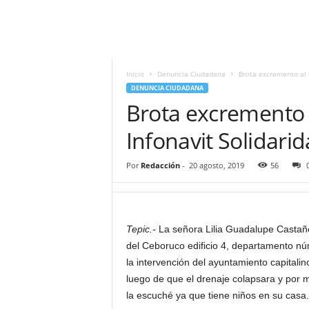
i
t
|
M
i
Inicio
Denuncia Ciudadana
Brota excremento al i
g
DENUNCIA CIUDADANA
u
Brota excremento a
e
l
Infonavit Solidari
Á
n
Por
Redacción
-
20 agosto, 2019
56
g
e
l
L
Tepic.-
La señora Lilia Guadalupe Castañe
u
del Ceboruco edificio 4, departamento núm
n
a
la intervención del ayuntamiento capitalin
luego de que el drenaje colapsara y por
la escuché ya que tiene niños en su casa.