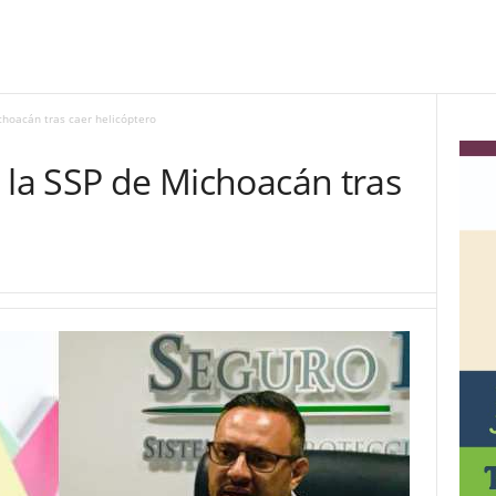
ichoacán tras caer helicóptero
de la SSP de Michoacán tras