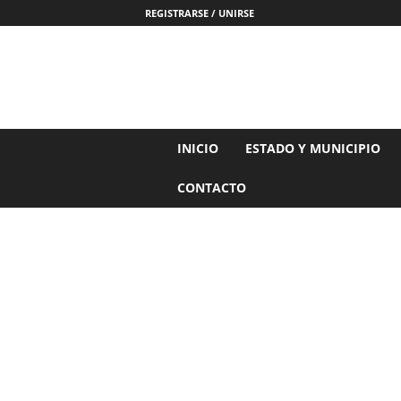
REGISTRARSE / UNIRSE
N
INICIO
ESTADO Y MUNICIPIO
o
t
CONTACTO
i
c
i
a
s
d
e
N
a
y
a
r