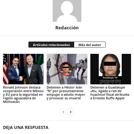
Redacción
Artículos relacionados
Más del autor
Ronald Johnson destaca
Detienen a Héctor Iván
Detienen a Guadalupe
cooperación entre México
“N” por presuntamente
«N», ligada a red de
y EU para la seguridad en
empujar a adulto mayor
huachicol fiscal atribuida
región aguacatera de
y provocar su muerte
a Ernesto Ruffo Appel
Michoacán
DEJA UNA RESPUESTA