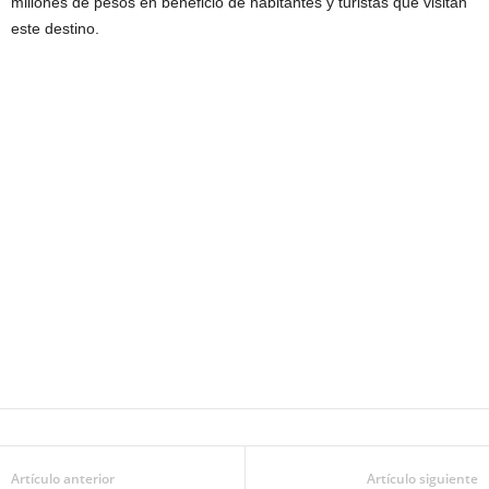
millones de pesos en beneficio de habitantes y turistas que visitan
este destino.
Artículo anterior
Artículo siguiente