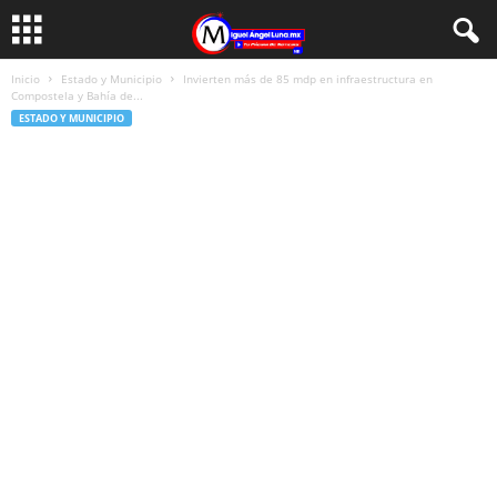
Inicio
Estado y Municipio
Invierten más de 85 mdp en infraestructura en
Compostela y Bahía de...
ESTADO Y MUNICIPIO