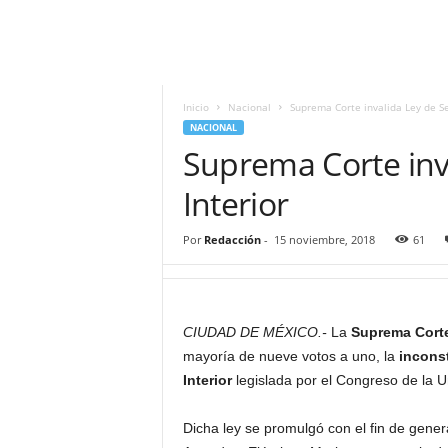
i
t
|
M
i
Inicio
Nacional
Suprema Corte invalida Ley de Se
g
NACIONAL
u
Suprema Corte inv
e
l
Interior
Á
n
Por
Redacción
-
15 noviembre, 2018
61
g
e
l
L
CIUDAD DE MÉXICO.-
La
Suprema Corte 
u
mayoría de nueve votos a uno, la
incons
n
a
Interior
legislada por el Congreso de la 
Dicha ley se promulgó con el fin de gener