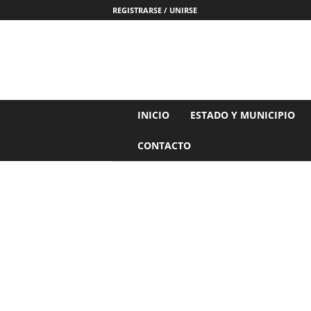
REGISTRARSE / UNIRSE
N
INICIO
ESTADO Y MUNICIPIO
o
t
CONTACTO
i
c
i
a
s
d
e
N
a
y
a
r