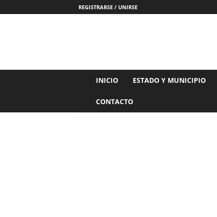
REGISTRARSE / UNIRSE
N
INICIO
ESTADO Y MUNICIPIO
o
t
CONTACTO
i
c
i
a
s
d
e
N
a
y
a
r