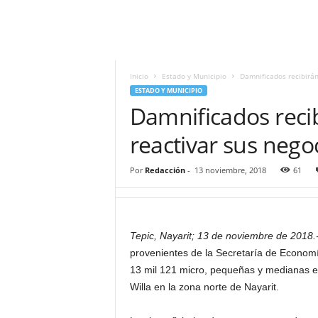
i
t
|
M
i
Inicio
Estado y Municipio
Damnificados recibirán
g
ESTADO Y MUNICIPIO
u
Damnificados recib
e
l
reactivar sus nego
Á
n
Por
Redacción
-
13 noviembre, 2018
61
g
e
l
L
Tepic, Nayarit; 13 de noviembre de 2018.
u
provenientes de la Secretaría de Economía
n
a
13 mil 121 micro, pequeñas y medianas e
Willa en la zona norte de Nayarit.