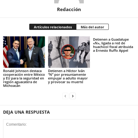
Redacción
Artículos relacionados
Más del autor
Detienen a Guadalupe
«N», ligada a red de
huachicol fiscal atribuida
a Ernesto Ruffo Appel
Ronald Johnson destaca
Detienen a Héctor Iván
cooperación entre México
“N” por presuntamente
y EU para la seguridad en
empujar a adulto mayor
región aguacatera de
y provocar su muerte
Michoacán
DEJA UNA RESPUESTA