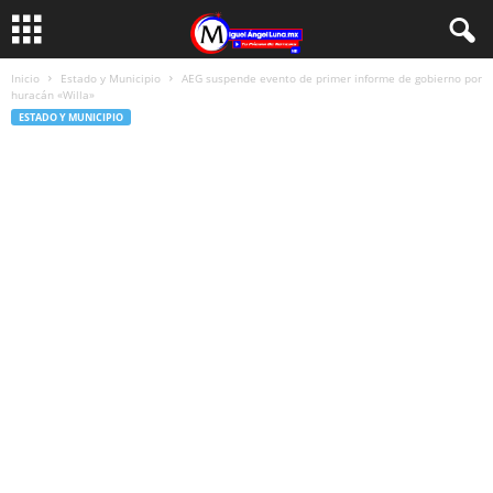
Inicio
Estado y Municipio
AEG suspende evento de primer informe de gobierno por
huracán «Willa»
ESTADO Y MUNICIPIO