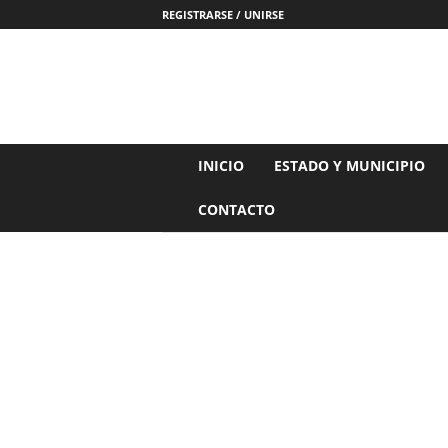
REGISTRARSE / UNIRSE
N
INICIO
ESTADO Y MUNICIPIO
o
t
CONTACTO
i
c
i
a
s
d
e
N
a
y
a
r