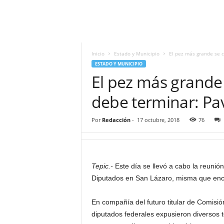
i
t
|
M
i
Inicio
Estado y Municipio
El pez más grande se c
g
ESTADO Y MUNICIPIO
u
El pez más grande 
e
l
debe terminar: Pav
Á
n
Por
Redacción
-
17 octubre, 2018
76
g
e
l
L
Tepic.-
Este día se llevó a cabo la reunió
u
Diputados en San Lázaro, misma que enca
n
a
En compañía del futuro titular de Comisió
diputados federales expusieron diversos t