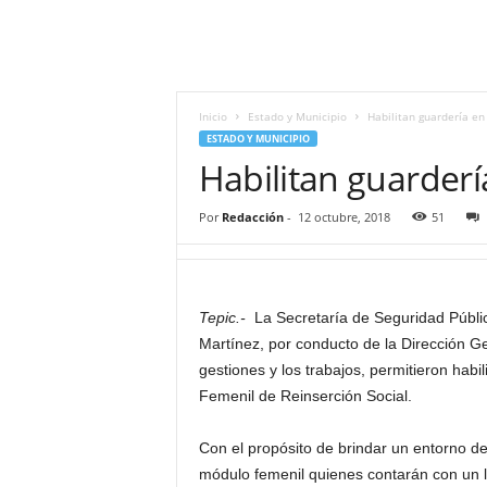
i
t
|
M
i
Inicio
Estado y Municipio
Habilitan guardería e
g
ESTADO Y MUNICIPIO
u
Habilitan guarder
e
l
Por
Redacción
-
12 octubre, 2018
51
Á
n
g
e
Tepic.-
La Secretaría de Seguridad Públi
l
L
Martínez, por conducto de la Dirección Ge
u
gestiones y los trabajos, permitieron habil
n
Femenil de Reinserción Social.
a
Con el propósito de brindar un entorno d
módulo femenil quienes contarán con un 