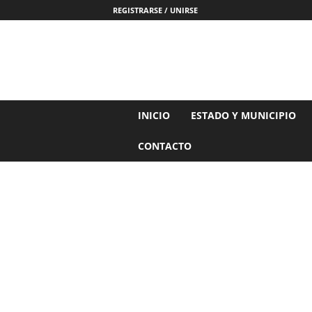
REGISTRARSE / UNIRSE
N
INICIO
ESTADO Y MUNICIPIO
o
t
CONTACTO
i
c
i
a
s
d
e
N
a
y
a
r