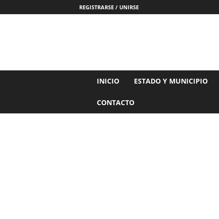
REGISTRARSE / UNIRSE
N
INICIO
ESTADO Y MUNICIPIO
o
t
CONTACTO
i
c
i
a
s
d
e
N
a
y
a
r