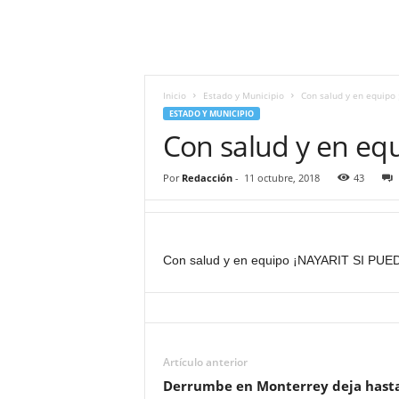
i
t
|
M
i
Inicio
Estado y Municipio
Con salud y en equipo
g
ESTADO Y MUNICIPIO
u
Con salud y en eq
e
l
Por
Redacción
-
11 octubre, 2018
43
Á
n
g
e
Con salud y en equipo ¡NAYARIT SI PUE
l
L
u
n
a
Artículo anterior
Derrumbe en Monterrey deja hasta